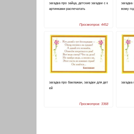
загадка про зайца, детские загадки с к
загадка 
артинками распечатать
вому го
Просмотров: 4452
загадка про баклажан, загадки для дет
загадка 
ей
Просмотров: 3368