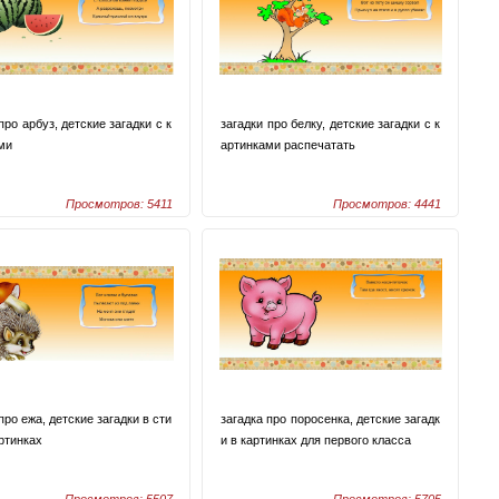
про арбуз, детские загадки с к
загадки про белку, детские загадки с к
ми
артинками распечатать
Просмотров: 5411
Просмотров: 4441
про ежа, детские загадки в сти
загадка про поросенка, детские загадк
артинках
и в картинках для первого класса