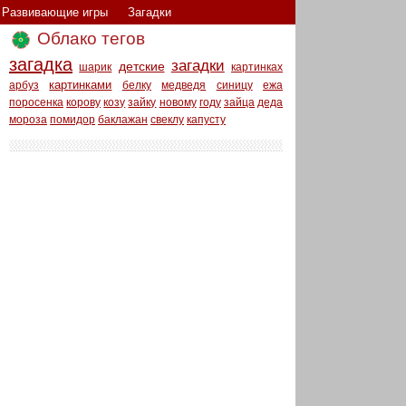
Развивающие игры
Загадки
Облако тегов
загадка
загадки
детские
шарик
картинках
картинками
арбуз
белку
медведя
синицу
ежа
поросенка
корову
козу
зайку
новому
году
зайца
деда
мороза
помидор
баклажан
свеклу
капусту