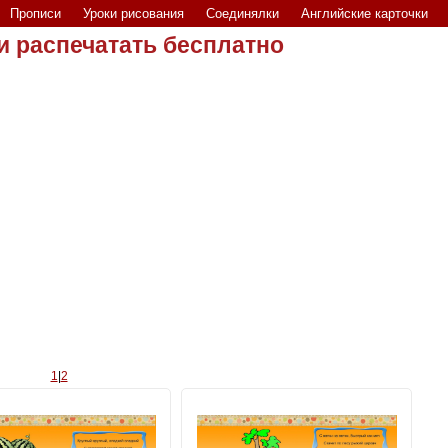
Прописи
Уроки рисования
Соединялки
Английские карточки
и распечатать бесплатно
1
|
2